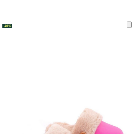
ку на склад терміни повернення змінено. Деталі - у розділі «Повернен
−40%