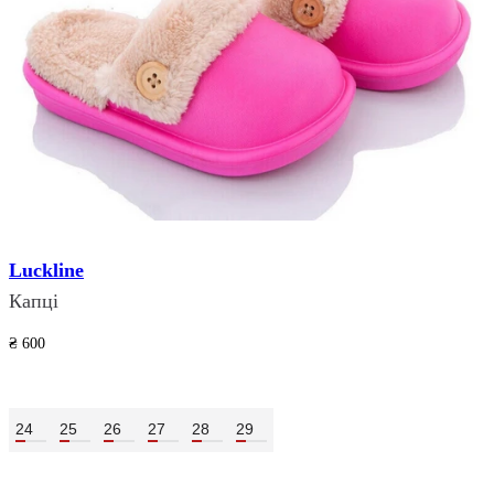
Luckline
Капці
₴ 600
₴ 359
Розмір:
24
25
26
27
28
29
Колір:
Малиновий