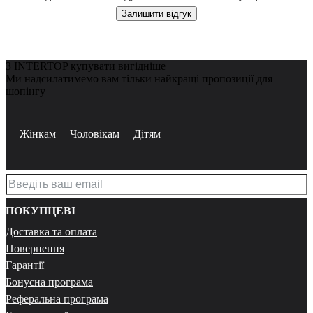
Залишити відгук
З INTERTOP купувати вигідніше
Ми надсилатимемо вам тільки найкращі пропозиції для
шопінгу
Жінкам
Чоловікам
Дітям
ПОКУПЦЕВІ
Доставка та оплата
Повернення
Гарантії
Бонусна програма
Реферальна програма