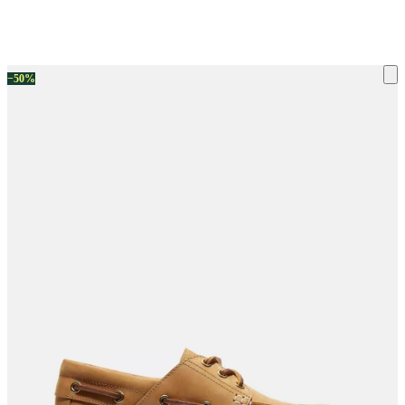
ку на склад терміни повернення змінено. Деталі - у розділі «Повернен
−50%