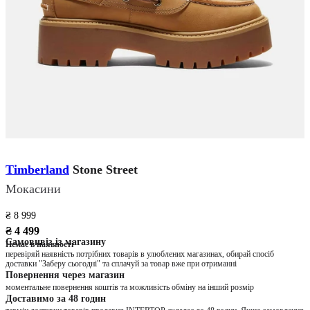
Timberland
Stone Street
Мокасини
₴ 8 999
₴ 4 499
Самовивіз із магазину
Немає в наявності
перевіряй наявність потрібних товарів в улюблених магазинах, обирай спосіб
доставки "Заберу сьогодні" та сплачуй за товар вже при отриманні
Повернення через магазин
моментальне повернення коштів та можливість обміну на інший розмір
Доставимо за 48 годин