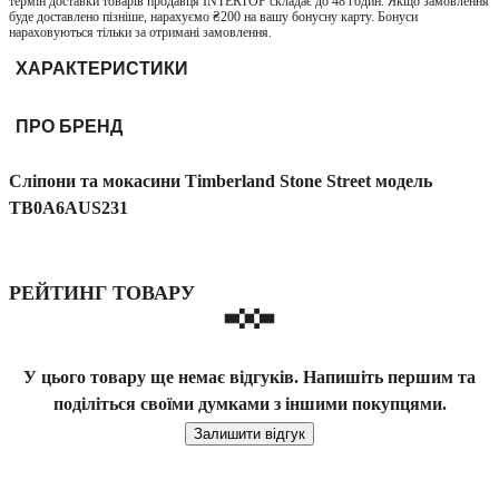
термін доставки товарів продавця INTERTOP складає до 48 годин. Якщо замовлення
буде доставлено пізніше, нарахуємо ₴200 на вашу бонусну карту. Бонуси
нараховуються тільки за отримані замовлення.
ХАРАКТЕРИСТИКИ
ПРО БРЕНД
Сліпони та мокасини Timberland Stone Street модель
TB0A6AUS231
РЕЙТИНГ ТОВАРУ
У цього товару ще немає відгуків. Напишіть першим та
поділіться своїми думками з іншими покупцями.
Залишити відгук