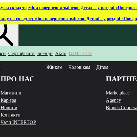
ку на склад терміни повернення змінено. Деталі - у розділі «Повернен
таку на склад терміни повернення змінено. Деталі - у розділі «Повер
аси
Сертифікати
Бренди
Акції
OUTLET%
укаєш?
Жінкам
Чоловікам
Дітям
у
ПРО НАС
ПАРТН
Магазини
Marketplace
Кар'єра
Agency
Новини
Brands Coopera
Контакти
Чат з INTERTOP