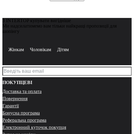
З INTERTOP купувати вигідніше
Ми надсилатимемо вам тільки найкращі пропозиції для
шопінгу
Жінкам
Чоловікам
Дітям
ПОКУПЦЕВІ
Доставка та оплата
Повернення
Гарантії
Бонусна програма
Реферальна програма
Електронний куточок покупця