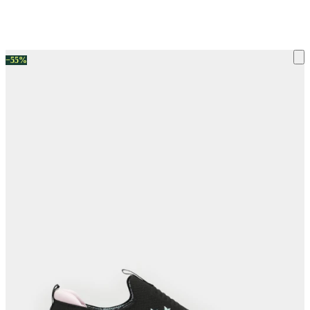
ку на склад терміни повернення змінено. Деталі - у розділі «Повернен
−55%