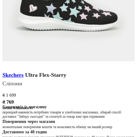
Skechers
Ultra Flex-Starry
Сліпони
₴ 1 699
₴ 769
Самовивіз із магазину
Немає в наявності
перевіряй наявність потрібних товарів в улюблених магазинах, обирай спосіб
доставки "Заберу сьогодні" та сплачуй за товар вже при отриманні
Повернення через магазин
моментальне повернення коштів та можливість обміну на інший розмір
Доставимо за 48 годин