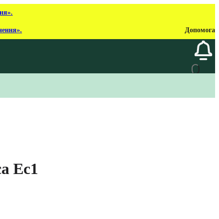
ня».
нення».
Допомога
a Ec1