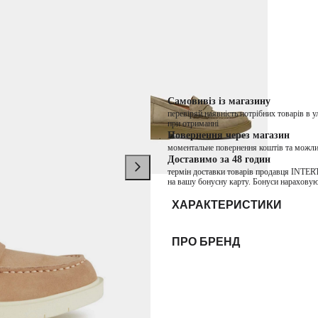
−40%
Немає в наявності
Колір:
Бежевий
Самовивіз із магазину
перевіряй наявність потрібних товарів в 
при отриманні
Повернення через магазин
моментальне повернення коштів та можли
Доставимо за 48 годин
термін доставки товарів продавця INTER
на вашу бонусну карту. Бонуси нараховую
ХАРАКТЕРИСТИКИ
ПРО БРЕНД