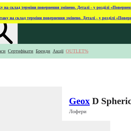
ку на склад терміни повернення змінено. Деталі - у розділі «Повернен
таку на склад терміни повернення змінено. Деталі - у розділі «Повер
аси
Сертифікати
Бренди
Акції
OUTLET%
укаєш?
Geox
D Spheric
Лофери
₴ 5 419
₴ 3 249