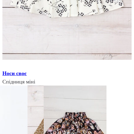
Носи своє
Спідниця міні
₴ 334
₴ 250
Розмір:
110
Колір:
Молочний