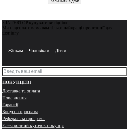
Залишити відгук
З INTERTOP купувати вигідніше
Ми надсилатимемо вам тільки найкращі пропозиції для
шопінгу
Жінкам
Чоловікам
Дітям
ПОКУПЦЕВІ
Доставка та оплата
Повернення
Гарантії
Бонусна програма
Реферальна програма
Електронний куточок покупця