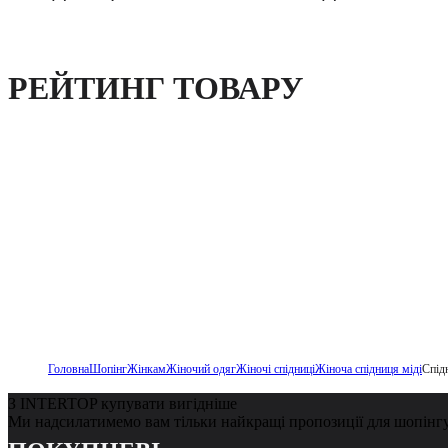
РЕЙТИНГ ТОВАРУ
Головна
Шопінг
Жінкам
Жіночий одяг
Жіночі спідниці
Жіноча спідниця міді
Спід
З INTERTOP купувати вигідніше
Ми надсилатимемо вам тільки найкращі пропозиції для шопінг