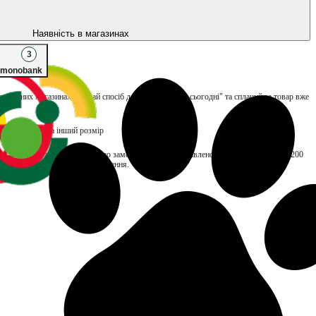
Наявність в магазинах
3
monobank
улюблених магазинах, обирай спосіб доставки "Заберу сьогодні" та сплачуй за товар вже
вість обміну на інший розмір
TOP складає до 48 годин. Якщо замовлення буде доставлено пізніше, нарахуємо ₴200
ться тільки за отримані замовлення.