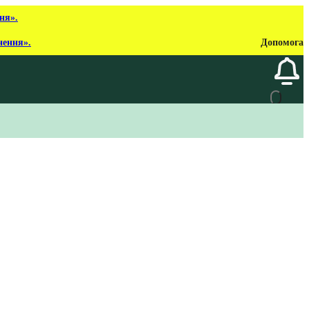
ня».
нення».
Допомога