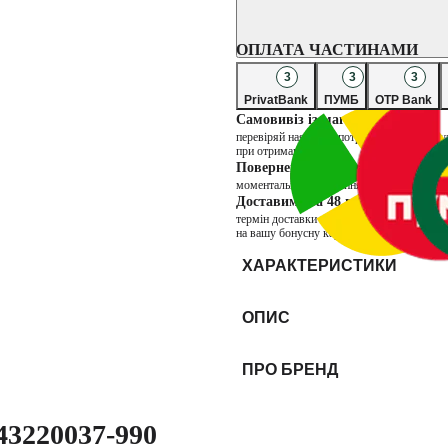
ОПЛАТА ЧАСТИНАМИ
3
3
3
PrivatBank
ПУМБ
OTP Bank
Самовивіз із магазину
перевіряй наявність потрібних товарів в 
при отриманні
Повернення через магазин
моментальне повернення коштів та можли
Доставимо за 48 годин
термін доставки товарів продавця INTER
на вашу бонусну карту. Бонуси нараховую
ХАРАКТЕРИСТИКИ
ОПИС
ПРО БРЕНД
43220037-990