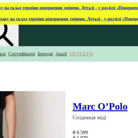
ку на склад терміни повернення змінено. Деталі - у розділі «Повернен
таку на склад терміни повернення змінено. Деталі - у розділі «Повер
аси
Сертифікати
Бренди
Акції
OUTLET%
укаєш?
Marc O’Polo
Спідниця міді
₴ 6 599
₴ 1 979