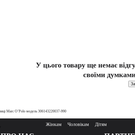
У цього товару ще немає відг
своїми думками
За
ниці Marc O’Polo модель 306143220037-990
Жінкам
Чоловікам
Дітям
у