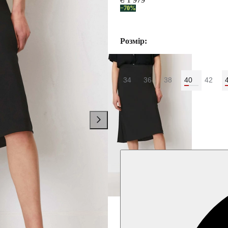
−70%
Розмір:
34
36
38
40
42
Колір:
Чорний