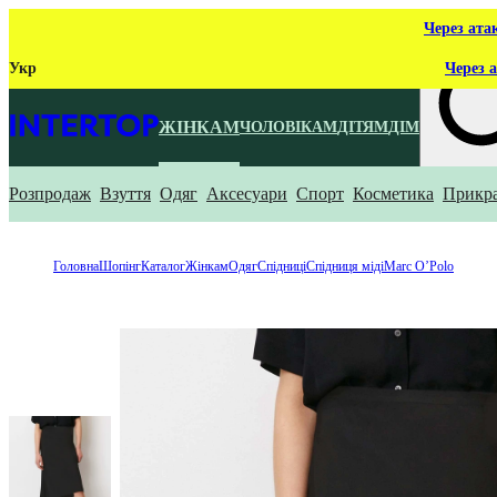
Через ата
Укр
Через а
ЖІНКАМ
ЧОЛОВІКАМ
ДІТЯМ
ДІМ
Розпродаж
Взуття
Одяг
Аксесуари
Спорт
Косметика
Прикр
Що ти ш
Головна
Шопінг
Каталог
Жінкам
Одяг
Спідниці
Спідниця міді
Marc O’Polo