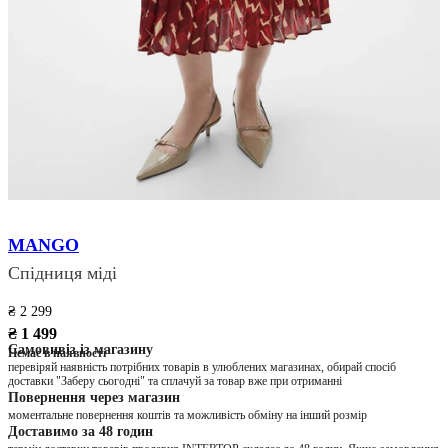
MANGO
Спідниця міді
₴ 2 299
₴ 1 499
Самовивіз із магазину
Немає в наявності
перевіряй наявність потрібних товарів в улюблених магазинах, обирай спосіб
доставки "Заберу сьогодні" та сплачуй за товар вже при отриманні
Повернення через магазин
моментальне повернення коштів та можливість обміну на інший розмір
Доставимо за 48 годин