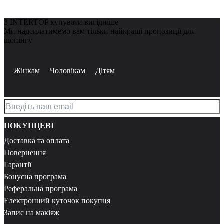
З INTERTOP купувати вигідніше
Ми надсилатимемо вам тільки найкращі пропозиції для
шопінгу
Жінкам
Чоловікам
Дітям
ПОКУПЦЕВІ
Доставка та оплата
Повернення
Гарантії
Бонусна програма
Реферальна програма
Електронний куточок покупця
Запис на макіяж