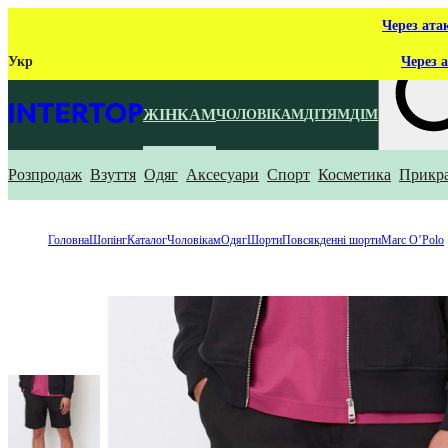
Через ата
Укр
Через а
ЖІНКАМ
ЧОЛОВІКАМ
ДІТЯМ
ДІМ
Розпродаж
Взуття
Одяг
Аксесуари
Спорт
Косметика
Прикр
Що ти ш
Головна
Шопінг
Каталог
Чоловікам
Одяг
Шорти
Повсякденні шорти
Marc O’Polo