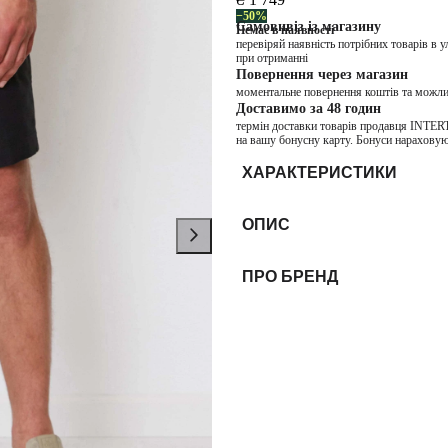
−50%
Самовивіз із магазину
Немає в наявності
перевіряй наявність потрібних товарів в 
при отриманні
Повернення через магазин
моментальне повернення коштів та можли
Доставимо за 48 годин
термін доставки товарів продавця INTER
на вашу бонусну карту. Бонуси нараховую
ХАРАКТЕРИСТИКИ
ОПИС
ПРО БРЕНД