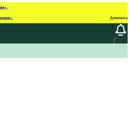
ня».
нення».
Допомога