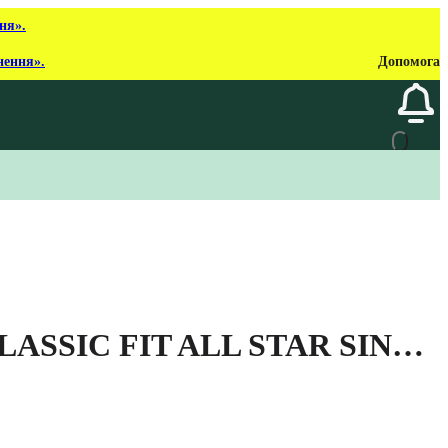
ня».
нення».
Допомога
ASSIC FIT ALL STAR SINGLE SC