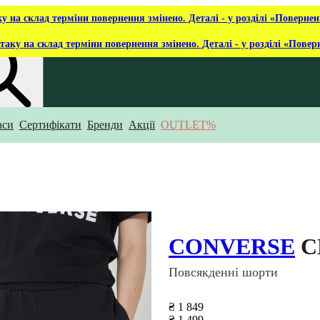
ку на склад терміни повернення змінено. Деталі - у розділі «Повернен
таку на склад терміни повернення змінено. Деталі - у розділі «Повер
аси
Сертифікати
Бренди
Акції
OUTLET%
укаєш?
CONVERSE
CL
Повсякденні шорти
₴ 1 849
₴ 1 499