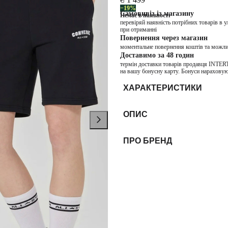
−19%
Самовивіз із магазину
Немає в наявності
перевіряй наявність потрібних товарів в 
при отриманні
Повернення через магазин
моментальне повернення коштів та можли
Доставимо за 48 годин
термін доставки товарів продавця INTER
на вашу бонусну карту. Бонуси нараховую
ХАРАКТЕРИСТИКИ
ОПИС
ПРО БРЕНД