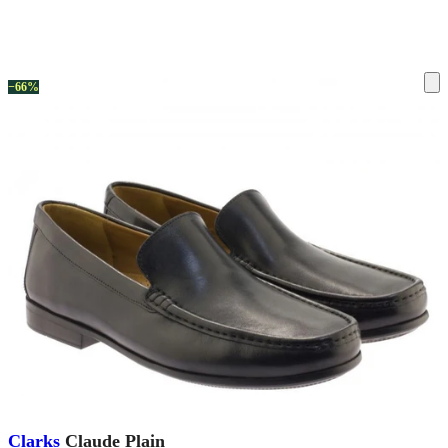
ку на склад терміни повернення змінено. Деталі - у розділі «Повернен
−66%
Clarks
Claude Plain