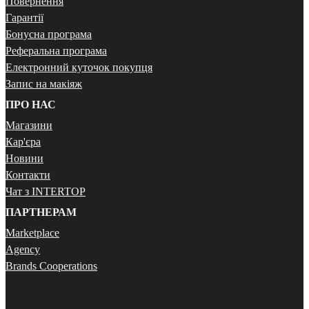
Повернення
Гарантії
Бонусна програма
Реферальна програма
Електронний куточок покупця
Запис на макіяж
ПРО НАС
Магазини
Кар'єра
Новини
Контакти
Чат з INTERTOP
ПАРТНЕРАМ
Marketplace
Agency
Brands Cooperations