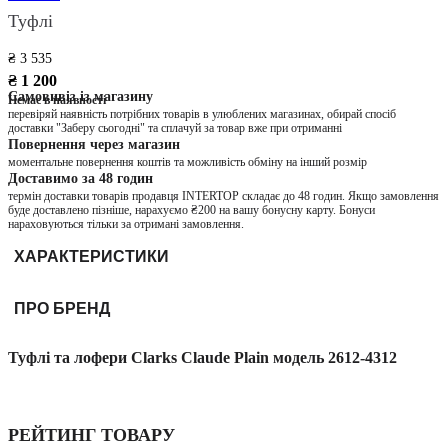
Туфлі
₴ 3 535
₴ 1 200
Самовивіз із магазину
Немає в наявності
перевіряй наявність потрібних товарів в улюблених магазинах, обирай спосіб
доставки "Заберу сьогодні" та сплачуй за товар вже при отриманні
Повернення через магазин
моментальне повернення коштів та можливість обміну на інший розмір
Доставимо за 48 годин
термін доставки товарів продавця INTERTOP складає до 48 годин. Якщо замовлення
буде доставлено пізніше, нарахуємо ₴200 на вашу бонусну карту. Бонуси
нараховуються тільки за отримані замовлення.
ХАРАКТЕРИСТИКИ
ПРО БРЕНД
Туфлі та лофери Clarks Claude Plain модель 2612-4312
РЕЙТИНГ ТОВАРУ