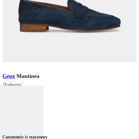
Geox
Mantinea
Лофери
₴ 5 999
₴ 3 599
Немає в наявності
Колір:
Темно-синій
Самовивіз із магазину