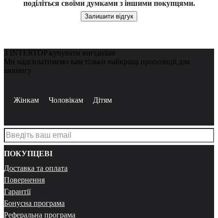
поділіться своїми думками з іншими покупцями.
Залишити відгук
З INTERTOP купувати вигідніше
Ми надсилатимемо вам тільки найкращі пропозиції для
шопінгу
Жінкам
Чоловікам
Дітям
ПОКУПЦЕВІ
Доставка та оплата
Повернення
Гарантії
Бонусна програма
Реферальна програма