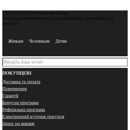
З INTERTOP купувати вигідніше
Ми надсилатимемо вам тільки найкращі пропозиції для
шопінгу
Жінкам
Чоловікам
Дітям
ПОКУПЦЕВІ
Доставка та оплата
Повернення
Гарантії
Бонусна програма
Реферальна програма
Електронний куточок покупця
Запис на макіяж