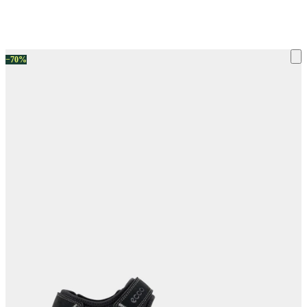
ку на склад терміни повернення змінено. Деталі - у розділі «Повернен
−70%