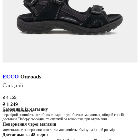
ECCO
Onroads
Сандалії
₴ 4 159
₴ 1 249
Самовивіз із магазину
Немає в наявності
перевіряй наявність потрібних товарів в улюблених магазинах, обирай спосіб
доставки "Заберу сьогодні" та сплачуй за товар вже при отриманні
Повернення через магазин
моментальне повернення коштів та можливість обміну на інший розмір
Доставимо за 48 годин