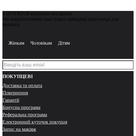
З INTERTOP купувати вигідніше
Ми надсилатимемо вам тільки найкращі пропозиції для
шопінгу
Жінкам
Чоловікам
Дітям
ПОКУПЦЕВІ
Доставка та оплата
Повернення
Гарантії
Бонусна програма
Реферальна програма
Електронний куточок покупця
Запис на макіяж