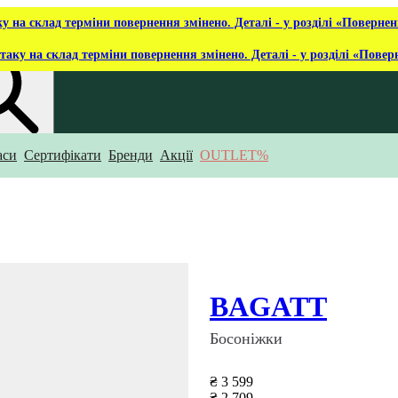
ку на склад терміни повернення змінено. Деталі - у розділі «Повернен
таку на склад терміни повернення змінено. Деталі - у розділі «Повер
аси
Сертифікати
Бренди
Акції
OUTLET%
укаєш?
BAGATT
Босоніжки
₴ 3 599
₴ 2 709