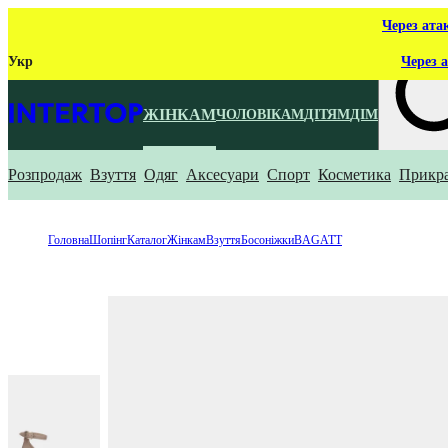
Через ата
Укр
Через а
ЖІНКАМ
ЧОЛОВІКАМ
ДІТЯМ
ДІМ
Розпродаж
Взуття
Одяг
Аксесуари
Спорт
Косметика
Прикр
Що ти ш
Головна
Шопінг
Каталог
Жінкам
Взуття
Босоніжки
BAGATT