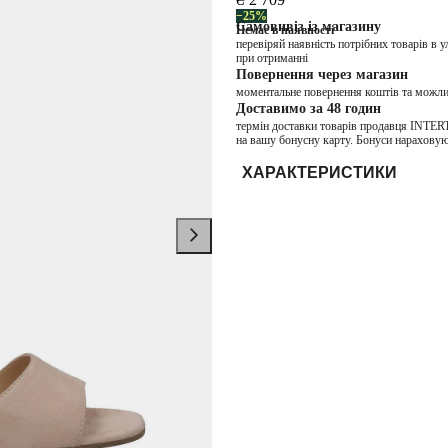
−25%
Самовивіз із магазину
Немає в наявності
перевіряй наявність потрібних товарів в 
при отриманні
Повернення через магазин
моментальне повернення коштів та можли
Доставимо за 48 годин
термін доставки товарів продавця INTER
на вашу бонусну карту. Бонуси нараховую
ХАРАКТЕРИСТИКИ