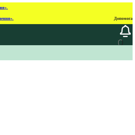
ня».
нення».
Допомога