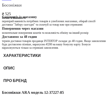
Босоніжки
₴ 525
Самовивіз із магазину
Немає в наявності
перевіряй наявність потрібних товарів в улюблених магазинах, обирай спосіб
доставки "Заберу сьогодні" та сплачуй за товар вже при отриманні
Повернення через магазин
моментальне повернення коштів та можливість обміну на інший розмір
Доставимо за 48 годин
термін доставки товарів продавця INTERTOP складає до 48 годин. Якщо замовлення
буде доставлено пізніше, нарахуємо ₴200 на вашу бонусну карту. Бонуси
нараховуються тільки за отримані замовлення.
ХАРАКТЕРИСТИКИ
ОПИС
ПРО БРЕНД
Босоніжки ARA модель 12-37227-85