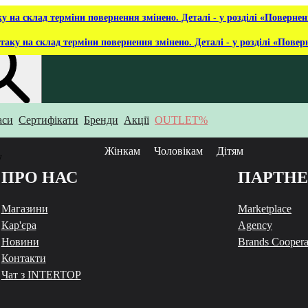
ку на склад терміни повернення змінено. Деталі - у розділі «Повернен
таку на склад терміни повернення змінено. Деталі - у розділі «Повер
аси
Сертифікати
Бренди
Акції
OUTLET%
укаєш?
Жінкам
Чоловікам
Дітям
у
ПРО НАС
ПАРТН
Магазини
Marketplace
Кар'єра
Agency
Новини
Brands Coopera
Контакти
Чат з INTERTOP