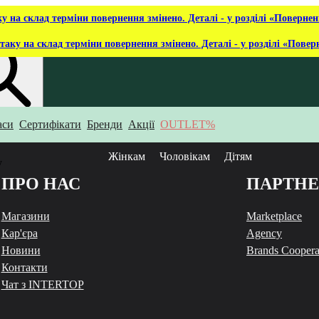
ку на склад терміни повернення змінено. Деталі - у розділі «Повернен
таку на склад терміни повернення змінено. Деталі - у розділі «Повер
аси
Сертифікати
Бренди
Акції
OUTLET%
укаєш?
Жінкам
Чоловікам
Дітям
у
ПРО НАС
ПАРТН
Магазини
Marketplace
Кар'єра
Agency
Новини
Brands Coopera
Контакти
Чат з INTERTOP