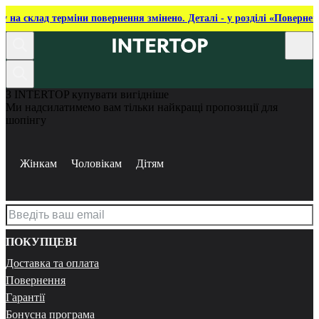
ку на склад терміни повернення змінено. Деталі - у розділі «Повернен
З INTERTOP купувати вигідніше
Ми надсилатимемо вам тільки найкращі пропозиції для
шопінгу
Жінкам
Чоловікам
Дітям
ПОКУПЦЕВІ
Доставка та оплата
Повернення
Гарантії
Бонусна програма