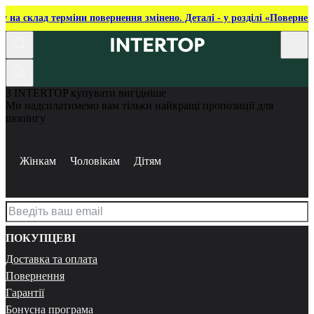
ку на склад терміни повернення змінено. Деталі - у розділі «Повернен
З INTERTOP купувати вигідніше
Ми надсилатимемо вам тільки найкращі пропозиції для
шопінгу
Жінкам
Чоловікам
Дітям
ПОКУПЦЕВІ
Доставка та оплата
Повернення
Гарантії
Бонусна програма