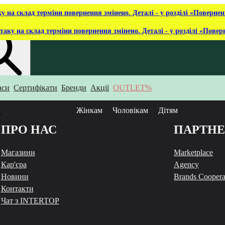
ку на склад терміни повернення змінено. Деталі - у розділі «Повернен
таку на склад терміни повернення змінено. Деталі - у розділі «Повер
аси
Сертифікати
Бренди
Акції
OUTLET%
укаєш?
Жінкам
Чоловікам
Дітям
у
ПРО НАС
ПАРТН
Магазини
Marketplace
Кар'єра
Agency
Новини
Brands Coopera
Контакти
Чат з INTERTOP