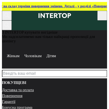
ку на склад терміни повернення змінено. Деталі - у розділі «Повернен
З INTERTOP купувати вигідніше
Ми надсилатимемо вам тільки найкращі пропозиції для
шопінгу
Жінкам
Чоловікам
Дітям
ПОКУПЦЕВІ
Доставка та оплата
Повернення
Гарантії
Бонусна програма