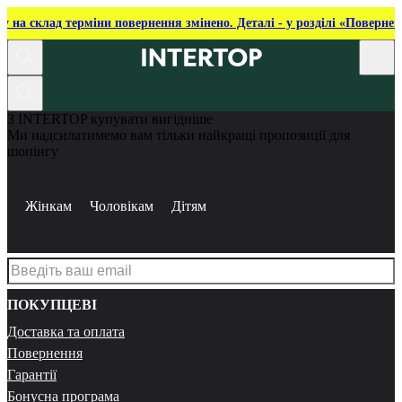
ку на склад терміни повернення змінено. Деталі - у розділі «Повернен
З INTERTOP купувати вигідніше
Ми надсилатимемо вам тільки найкращі пропозиції для
шопінгу
Жінкам
Чоловікам
Дітям
ПОКУПЦЕВІ
Доставка та оплата
Повернення
Гарантії
Бонусна програма