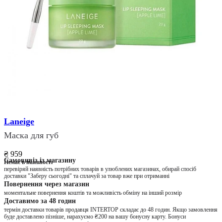
Laneige
Маска для губ
₴ 959
Самовивіз із магазину
Немає в наявності
перевіряй наявність потрібних товарів в улюблених магазинах, обирай спосіб
доставки "Заберу сьогодні" та сплачуй за товар вже при отриманні
Повернення через магазин
моментальне повернення коштів та можливість обміну на інший розмір
Доставимо за 48 годин
термін доставки товарів продавця INTERTOP складає до 48 годин. Якщо замовлення
буде доставлено пізніше, нарахуємо ₴200 на вашу бонусну карту. Бонуси