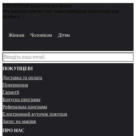
З INTERTOP купувати вигідніше
Ми надсилатимемо вам тільки найкращі пропозиції для
шопінгу
Жінкам
Чоловікам
Дітям
ПОКУПЦЕВІ
Доставка та оплата
Повернення
Гарантії
Бонусна програма
Реферальна програма
Електронний куточок покупця
Запис на макіяж
ПРО НАС