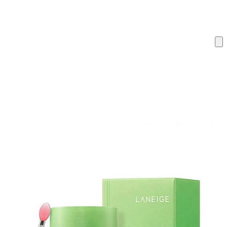
ку на склад терміни повернення змінено. Деталі - у розділі «Повернен