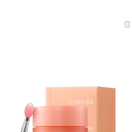
ку на склад терміни повернення змінено. Деталі - у розділі «Повернен