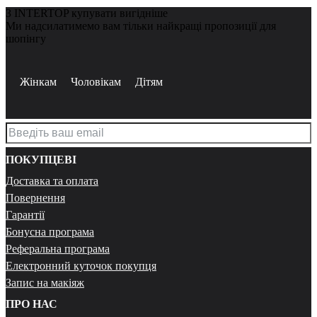
З INTERTOP купувати вигідніше
Ми надсилатимемо вам тільки найкращі пропозиції для
шопінгу
Жінкам
Чоловікам
Дітям
ПОКУПЦЕВІ
Доставка та оплата
Повернення
Гарантії
Бонусна програма
Реферальна програма
Електронний куточок покупця
Запис на макіяж
ПРО НАС