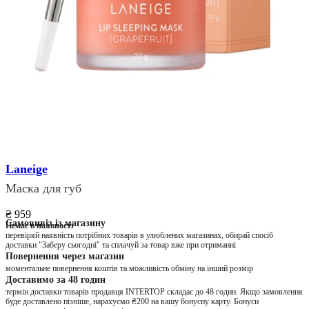
Laneige
Маска для губ
₴ 959
Самовивіз із магазину
Немає в наявності
перевіряй наявність потрібних товарів в улюблених магазинах, обирай спосіб
доставки "Заберу сьогодні" та сплачуй за товар вже при отриманні
Повернення через магазин
моментальне повернення коштів та можливість обміну на інший розмір
Доставимо за 48 годин
термін доставки товарів продавця INTERTOP складає до 48 годин. Якщо замовлення
буде доставлено пізніше, нарахуємо ₴200 на вашу бонусну карту. Бонуси