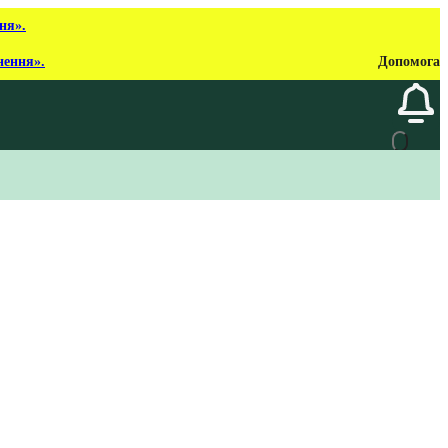
ня».
нення».
Допомога