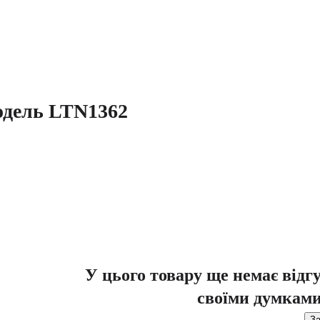
модель LTN1362
У цього товару ще немає відг
своїми думками
За