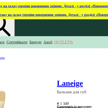
ку на склад терміни повернення змінено. Деталі - у розділі «Повернен
таку на склад терміни повернення змінено. Деталі - у розділі «Повер
аси
Сертифікати
Бренди
Акції
OUTLET%
укаєш?
eige
Laneige
Бальзам для губ
₴ 1 349
Самовивіз із магазину
Немає в наявності