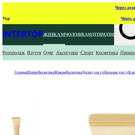
Через ата
Укр
Через а
ЖІНКАМ
ЧОЛОВІКАМ
ДІТЯМ
ДІМ
Розпродаж
Взуття
Одяг
Аксесуари
Спорт
Косметика
Прикр
Що ти ш
Головна
Шопінг
Косметика
Жінкам
Косметика
Догляд для губ
Бальзам для губ
Lan