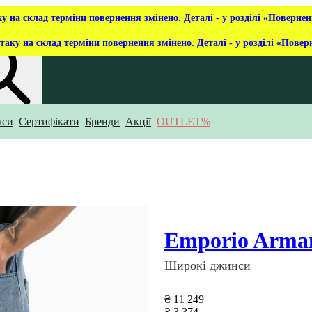
ку на склад терміни повернення змінено. Деталі - у розділі «Повернен
таку на склад терміни повернення змінено. Деталі - у розділі «Повер
аси
Сертифікати
Бренди
Акції
OUTLET%
укаєш?
Emporio Arma
Широкі джинси
₴ 11 249
₴ 3 374