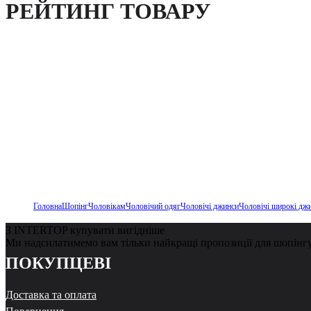
РЕЙТИНГ ТОВАРУ
Головна
Шопінг
Чоловікам
Чоловічий одяг
Чоловічі джинси
Чоловічі широкі дж
З INTERTOP купувати вигідніше
Ми надсилатимемо вам тільки найкращі пропозиції для шопінг
ПОКУПЦЕВІ
Доставка та оплата