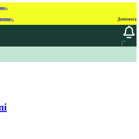
ня».
нення».
Допомога
ni