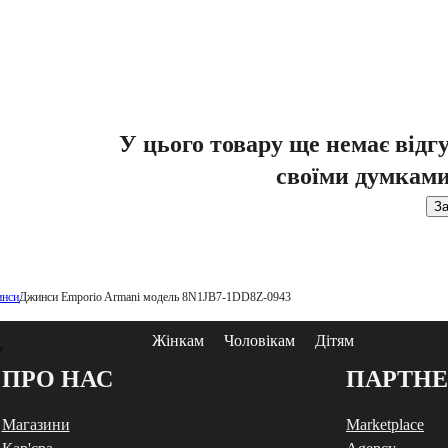
У цього товару ще немає відг
своїми думками
За
инси
Джинси Emporio Armani модель 8N1JB7-1DD8Z-0943
Жінкам
Чоловікам
Дітям
у
ПРО НАС
ПАРТН
Магазини
Marketplace