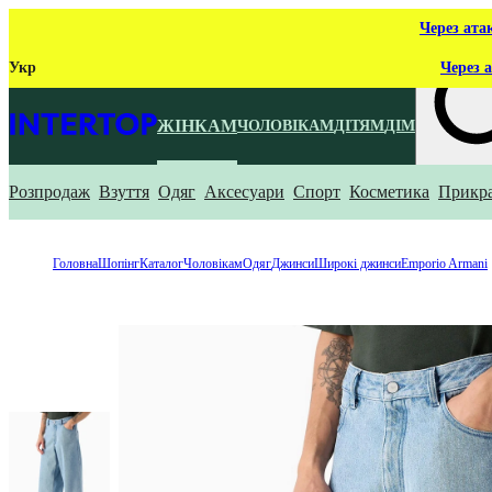
Через ата
Укр
Через а
ЖІНКАМ
ЧОЛОВІКАМ
ДІТЯМ
ДІМ
Розпродаж
Взуття
Одяг
Аксесуари
Спорт
Косметика
Прикр
Що ти ш
Головна
Шопінг
Каталог
Чоловікам
Одяг
Джинси
Широкі джинси
Emporio Armani