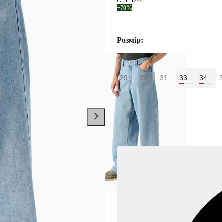
−70%
Розмір:
29
30
31
33
34
Колір:
Синій