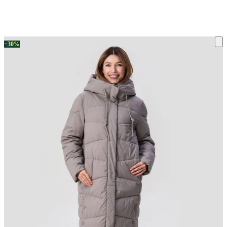
ку на склад терміни повернення змінено. Деталі - у розділі «Повернен
−30%