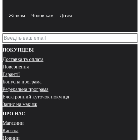
Жінкам
Чоловікам
Дітям
ПОКУПЦЕВІ
Доставка та оплата
Повернення
Гарантії
Бонусна програма
Реферальна програма
Електронний куточок покупця
Запис на макіяж
ПРО НАС
Магазини
Кар'єра
Новини