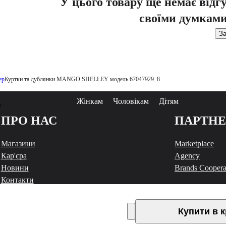
У цього товару ще немає відг
своїми думками
За
ер
Куртки та дублянки MANGO SHELLEY модель 67047929_8
Жінкам
Чоловікам
Дітям
у
ПРО НАС
ПАРТН
Магазини
Marketplace
Кар'єра
Agency
Новини
Brands Coopera
Контакти
Чат з INTERTOP
Купити в 