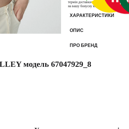
термін доставки товарів продавця INTER
на вашу бонусну карту. Бонуси нараховую
ХАРАКТЕРИСТИКИ
ОПИС
ПРО БРЕНД
LEY модель 67047929_8