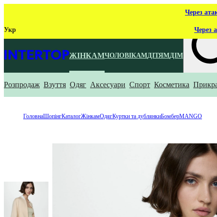
Через ата
Укр
Через а
ЖІНКАМ
ЧОЛОВІКАМ
ДІТЯМ
ДІМ
Розпродаж
Взуття
Одяг
Аксесуари
Спорт
Косметика
Прикр
Що ти ш
Головна
Шопінг
Каталог
Жінкам
Одяг
Куртки та дублянки
Бомбер
MANGO