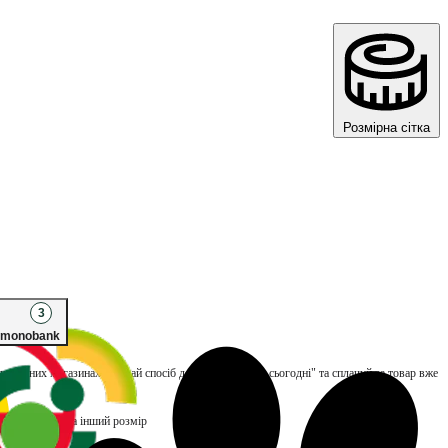
Розмірна сітка
3
monobank
улюблених магазинах, обирай спосіб доставки "Заберу сьогодні" та сплачуй за товар вже
вість обміну на інший розмір