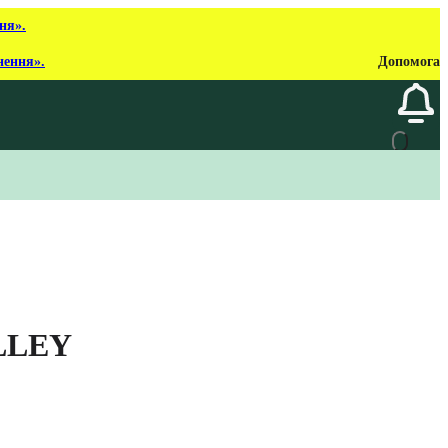
ня».
нення».
Допомога
LLEY