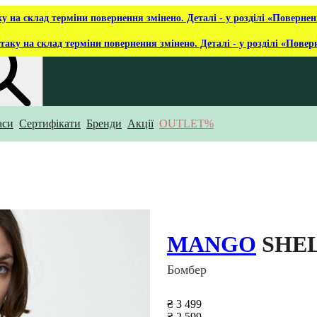
ку на склад терміни повернення змінено. Деталі - у розділі «Повернен
таку на склад терміни повернення змінено. Деталі - у розділі «Повер
аси
Сертифікати
Бренди
Акції
OUTLET%
укаєш?
MANGO
SHE
Бомбер
₴ 3 499
₴ 2 599