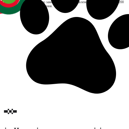
TOP складає до 48 годин. Якщо замовлення буде доставлено пізніше, нарахуємо ₴200
ться тільки за отримані замовлення.