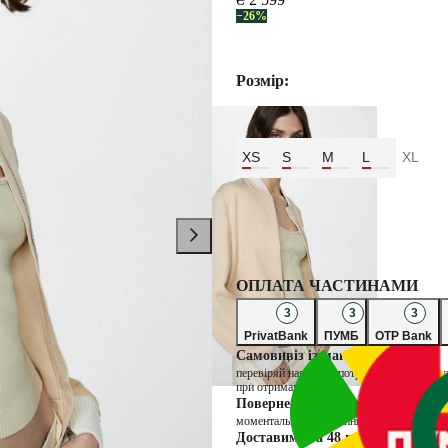
−26%
Розмір:
XS
S
M
L
XL
Колір:
Бежевий
ОПЛАТА ЧАСТИНАМИ
3
3
3
PrivatBank
ПУМБ
OTP Bank
Самовивіз із магазину
перевіряй наявність потрібних товарів в 
при отриманні
Повернення через магазин
моментальне повернення коштів та можли
Доставимо за 48 годин