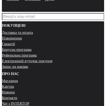
ПОКУПЦЕВІ
Доставка та оплата
Повернення
Гарантії
Бонусна програма
Реферальна програма
Електронний куточок покупця
Запис на макіяж
ПРО НАС
Магазини
Кар'єра
Новини
Контакти
Чат з INTERTOP