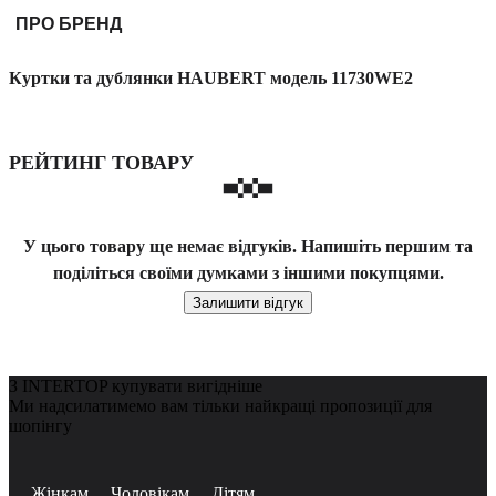
ПРО БРЕНД
Куртки та дублянки HAUBERT модель 11730WE2
РЕЙТИНГ ТОВАРУ
У цього товару ще немає відгуків. Напишіть першим та
поділіться своїми думками з іншими покупцями.
Залишити відгук
З INTERTOP купувати вигідніше
Ми надсилатимемо вам тільки найкращі пропозиції для
шопінгу
Жінкам
Чоловікам
Дітям