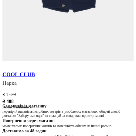
COOL CLUB
Парка
₴ 1 699
₴ 408
Самовивіз із магазину
Немає в наявності
перевіряй наявність потрібних товарів в улюблених магазинах, обирай спосіб
доставки "Заберу сьогодні" та сплачуй за товар вже при отриманні
Повернення через магазин
моментальне повернення коштів та можливість обміну на інший розмір
Доставимо за 48 годин