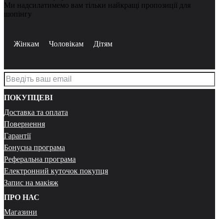
Ми надсилатимемо вам тільки найкращі пропозиції для
шопінгу
Жінкам
Чоловікам
Дітям
ПОКУПЦЕВІ
Доставка та оплата
Повернення
Гарантії
Бонусна програма
Реферальна програма
Електронний куточок покупця
Запис на макіяж
ПРО НАС
Магазини