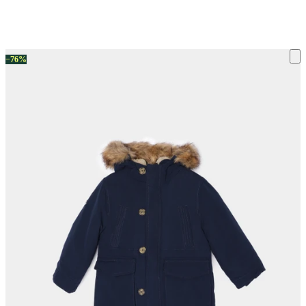
ку на склад терміни повернення змінено. Деталі - у розділі «Повернен
−76%