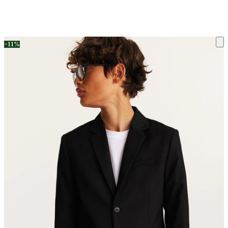
ку на склад терміни повернення змінено. Деталі - у розділі «Повернен
−11%