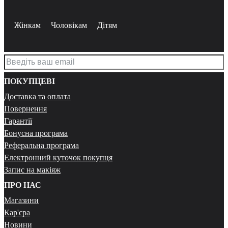
Жінкам
Чоловікам
Дітям
ПОКУПЦЕВІ
Доставка та оплата
Повернення
Гарантії
Бонусна програма
Реферальна програма
Електронний куточок покупця
Запис на макіяж
ПРО НАС
Магазини
Кар'єра
Новини