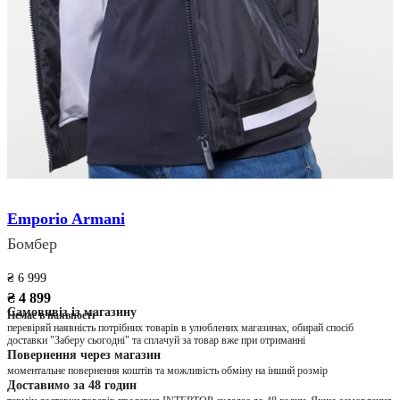
Emporio Armani
Бомбер
₴ 6 999
₴ 4 899
Самовивіз із магазину
Немає в наявності
перевіряй наявність потрібних товарів в улюблених магазинах, обирай спосіб
доставки "Заберу сьогодні" та сплачуй за товар вже при отриманні
Повернення через магазин
моментальне повернення коштів та можливість обміну на інший розмір
Доставимо за 48 годин