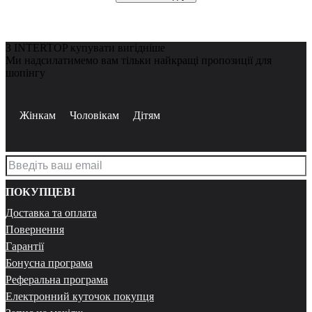
З INTERTOP купувати вигідніше
Ми надсилатимемо вам тільки найкращі пропозиції для
шопінгу
Жінкам
Чоловікам
Дітям
ПОКУПЦЕВІ
Доставка та оплата
Повернення
Гарантії
Бонусна програма
Реферальна програма
Електронний куточок покупця