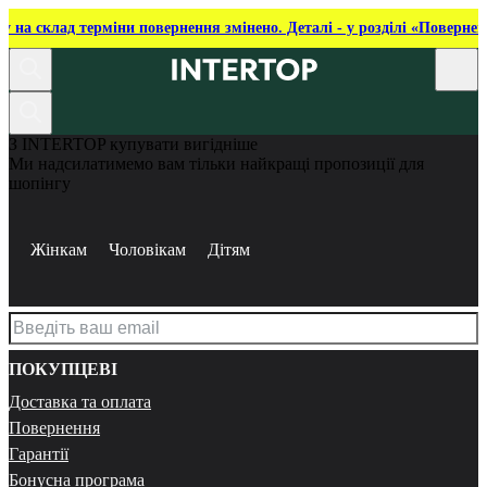
ку на склад терміни повернення змінено. Деталі - у розділі «Повернен
З INTERTOP купувати вигідніше
Ми надсилатимемо вам тільки найкращі пропозиції для
шопінгу
Жінкам
Чоловікам
Дітям
ПОКУПЦЕВІ
Доставка та оплата
Повернення
Гарантії
Бонусна програма