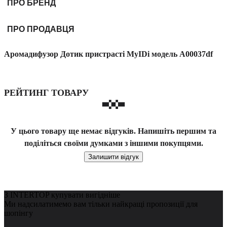
ПРО БРЕНД
ПРО ПРОДАВЦЯ
Аромадифузор Дотик пристрасті MyIDi модель A00037df
РЕЙТИНГ ТОВАРУ
У цього товару ще немає відгуків. Напишіть першим та
поділіться своїми думками з іншими покупцями.
Залишити відгук
З INTERTOP купувати вигідніше
Ми надсилатимемо вам тільки найкращі пропозиції для
шопінгу