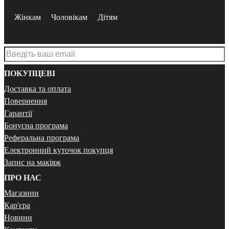
Жінкам
Чоловікам
Дітям
ПОКУПЦЕВІ
Доставка та оплата
Повернення
Гарантії
Бонусна програма
Реферальна програма
Електронний куточок покупця
Запис на макіяж
ПРО НАС
Магазини
Кар'єра
Новини