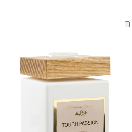
ку на склад терміни повернення змінено. Деталі - у розділі «Повернен