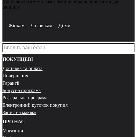
Ми надсилатимемо вам тільки найкращі пропозиції для
шопінгу
Жінкам
Чоловікам
Дітям
ПОКУПЦЕВІ
Доставка та оплата
Повернення
Гарантії
Бонусна програма
Реферальна програма
Електронний куточок покупця
Запис на макіяж
ПРО НАС
Магазини