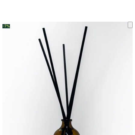
ку на склад терміни повернення змінено. Деталі - у розділі «Повернен
−7%