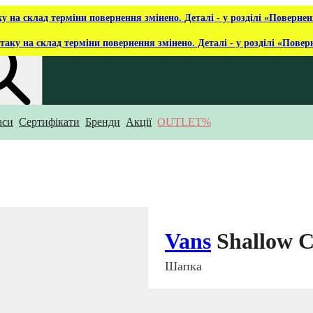
ку на склад терміни повернення змінено. Деталі - у розділі «Повернен
таку на склад терміни повернення змінено. Деталі - у розділі «Повер
аси
Сертифікати
Бренди
Акції
OUTLET%
укаєш?
Vans
Shallow C
Шапка
₴ 1 499
₴ 1 049