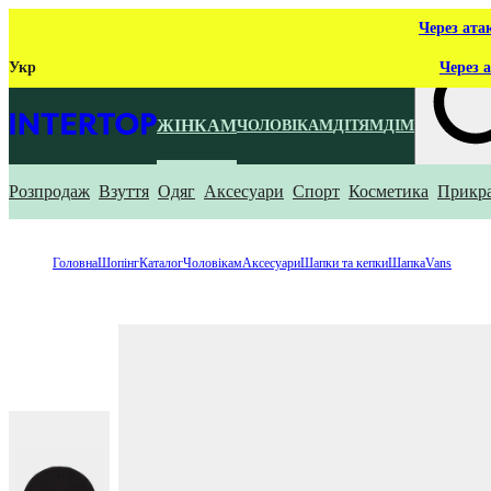
Через ата
Укр
Через а
ЖІНКАМ
ЧОЛОВІКАМ
ДІТЯМ
ДІМ
Розпродаж
Взуття
Одяг
Аксесуари
Спорт
Косметика
Прикр
Що ти ш
Головна
Шопінг
Каталог
Чоловікам
Аксесуари
Шапки та кепки
Шапка
Vans