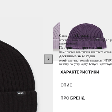
−30%
Немає в наявності
Колір:
Чорний
Самовивіз із магазину
перевіряй наявність потрібних товарів в 
при отриманні
Повернення через магазин
моментальне повернення коштів та можли
Доставимо за 48 годин
термін доставки товарів продавця INTER
на вашу бонусну карту. Бонуси нараховую
ХАРАКТЕРИСТИКИ
ОПИС
ПРО БРЕНД