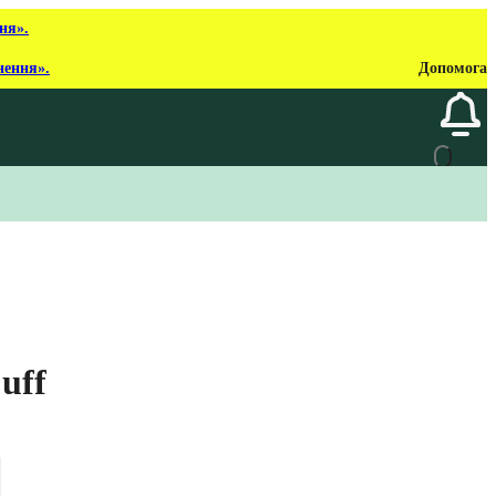
ня».
нення».
Допомога
uff