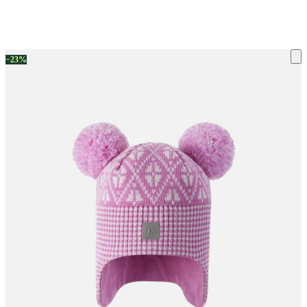
ку на склад терміни повернення змінено. Деталі - у розділі «Повернен
−23%