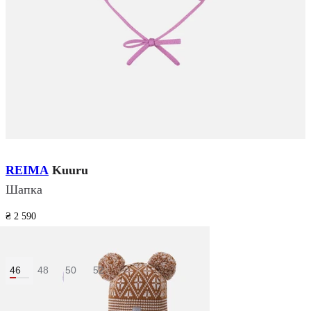
REIMA
Kuuru
Шапка
₴ 2 590
₴ 1 999
Розмір:
46
48
50
52
Колір:
Рожевий