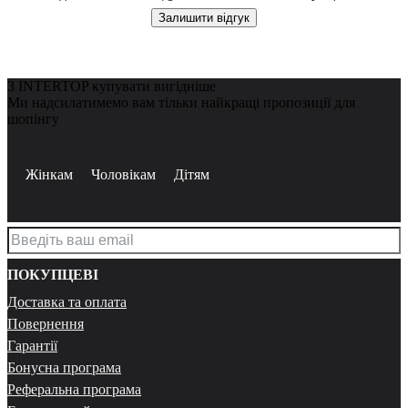
Залишити відгук
З INTERTOP купувати вигідніше
Ми надсилатимемо вам тільки найкращі пропозиції для
шопінгу
Жінкам
Чоловікам
Дітям
ПОКУПЦЕВІ
Доставка та оплата
Повернення
Гарантії
Бонусна програма
Реферальна програма