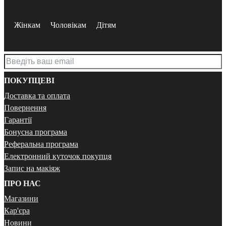
Жінкам
Чоловікам
Дітям
ПОКУПЦЕВІ
Доставка та оплата
Повернення
Гарантії
Бонусна програма
Реферальна програма
Електронний куточок покупця
Запис на макіяж
ПРО НАС
Магазини
Кар'єра
Новини