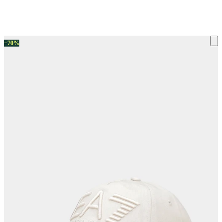
ку на склад терміни повернення змінено. Деталі - у розділі «Повернен
−70%