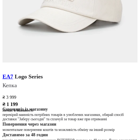
EA7
Logo Series
Кепка
₴ 3 999
₴ 1 199
Самовивіз із магазину
Немає в наявності
перевіряй наявність потрібних товарів в улюблених магазинах, обирай спосіб
доставки "Заберу сьогодні" та сплачуй за товар вже при отриманні
Повернення через магазин
моментальне повернення коштів та можливість обміну на інший розмір
Доставимо за 48 годин