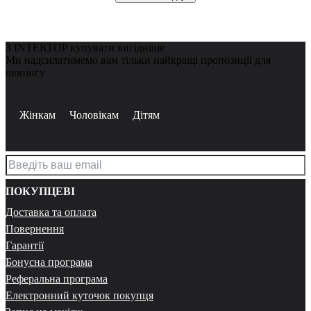
З INTERTOP купувати вигідніше
Ми надсилатимемо вам тільки найкращі пропозиції для
шопінгу
Жінкам
Чоловікам
Дітям
ПОКУПЦЕВІ
Доставка та оплата
Повернення
Гарантії
Бонусна програма
Реферальна програма
Електронний куточок покупця