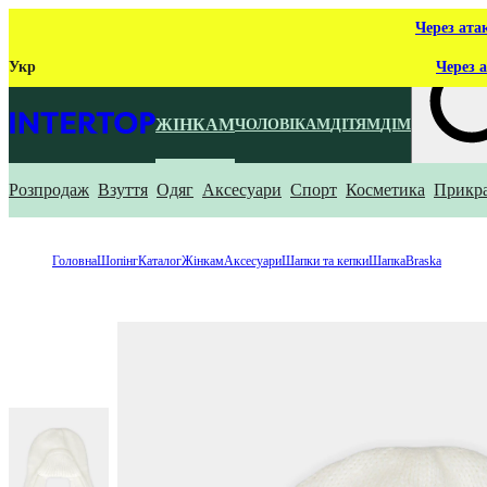
Через ата
Укр
Через а
ЖІНКАМ
ЧОЛОВІКАМ
ДІТЯМ
ДІМ
Розпродаж
Взуття
Одяг
Аксесуари
Спорт
Косметика
Прикр
Що ти ш
Головна
Шопінг
Каталог
Жінкам
Аксесуари
Шапки та кепки
Шапка
Braska