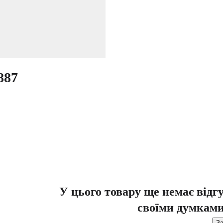
887
У цього товару ще немає відг
своїми думками
За