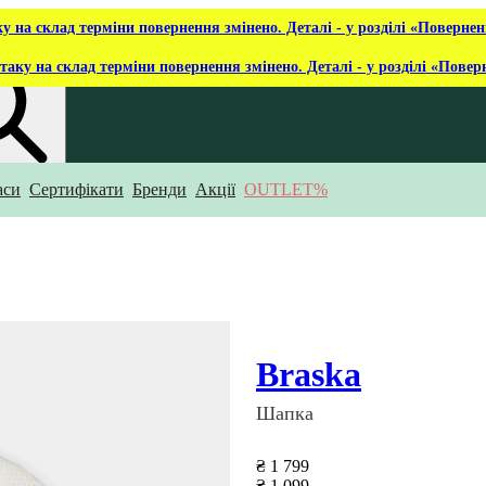
ку на склад терміни повернення змінено. Деталі - у розділі «Повернен
таку на склад терміни повернення змінено. Деталі - у розділі «Повер
аси
Сертифікати
Бренди
Акції
OUTLET%
укаєш?
Braska
Шапка
₴ 1 799
₴ 1 099