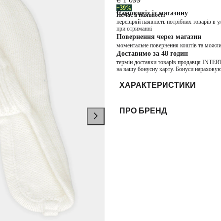
−39%
Самовивіз із магазину
Немає в наявності
перевіряй наявність потрібних товарів в 
при отриманні
Повернення через магазин
моментальне повернення коштів та можли
Доставимо за 48 годин
термін доставки товарів продавця INTER
на вашу бонусну карту. Бонуси нараховую
ХАРАКТЕРИСТИКИ
ПРО БРЕНД