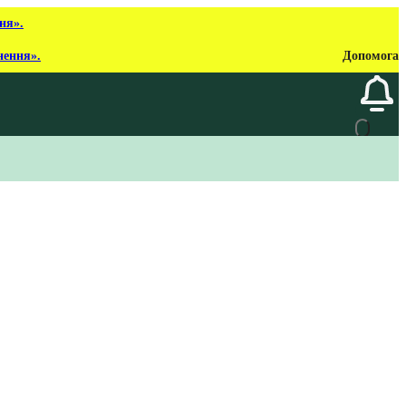
ня».
нення».
Допомога