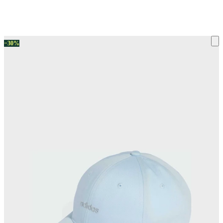
ку на склад терміни повернення змінено. Деталі - у розділі «Повернен
−30%