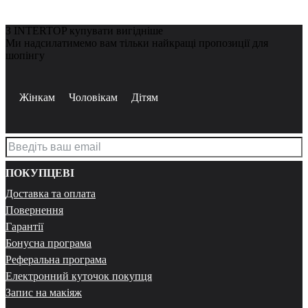
З INTERTOP купувати вигідніше
Ми надсилатимемо вам тільки найкращі пропозиції для
шопінгу
Жінкам
Чоловікам
Дітям
ПОКУПЦЕВІ
Доставка та оплата
Повернення
Гарантії
Бонусна програма
Реферальна програма
Електронний куточок покупця
Запис на макіяж