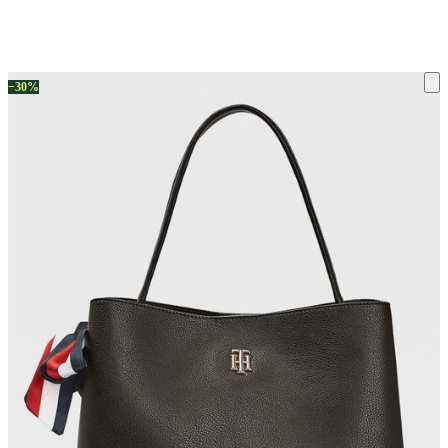
ку на склад терміни повернення змінено. Деталі - у розділі «Повернен
−30%