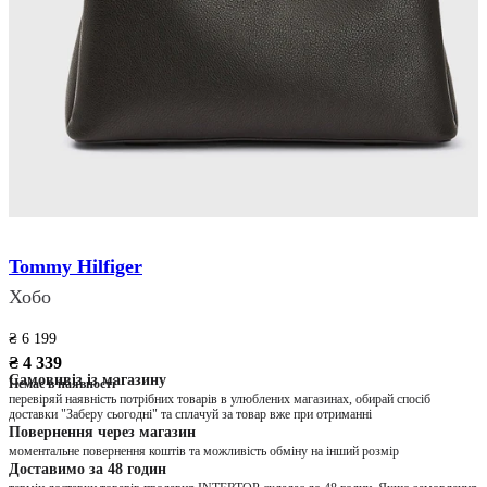
Tommy Hilfiger
Хобо
₴ 6 199
₴ 4 339
Самовивіз із магазину
Немає в наявності
перевіряй наявність потрібних товарів в улюблених магазинах, обирай спосіб
доставки "Заберу сьогодні" та сплачуй за товар вже при отриманні
Повернення через магазин
моментальне повернення коштів та можливість обміну на інший розмір
Доставимо за 48 годин