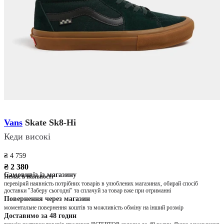
Vans
Skate Sk8-Hi
Кеди високі
₴ 4 759
₴ 2 380
Самовивіз із магазину
Немає в наявності
перевіряй наявність потрібних товарів в улюблених магазинах, обирай спосіб
доставки "Заберу сьогодні" та сплачуй за товар вже при отриманні
Повернення через магазин
моментальне повернення коштів та можливість обміну на інший розмір
Доставимо за 48 годин