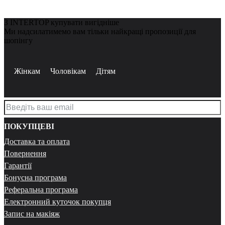
З INTERTOP купувати вигідніше
Ми надсилатимемо вам тільки найкращі пропозиції для
шопінгу
Жінкам
Чоловікам
Дітям
ПОКУПЦЕВІ
Доставка та оплата
Повернення
Гарантії
Бонусна програма
Реферальна програма
Електронний куточок покупця
Запис на макіяж