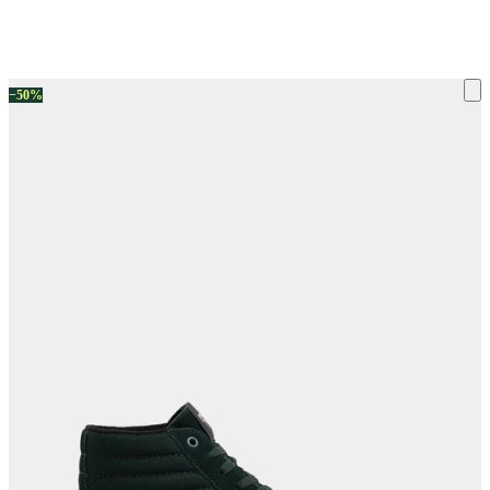
ку на склад терміни повернення змінено. Деталі - у розділі «Повернен
−50%