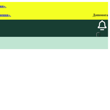
ня».
нення».
Допомога