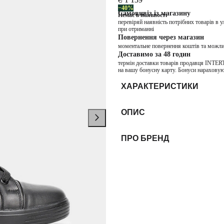
−40%
Самовивіз із магазину
Немає в наявності
перевіряй наявність потрібних товарів в 
при отриманні
Повернення через магазин
моментальне повернення коштів та можли
Доставимо за 48 годин
термін доставки товарів продавця INTER
на вашу бонусну карту. Бонуси нараховую
ХАРАКТЕРИСТИКИ
ОПИС
ПРО БРЕНД