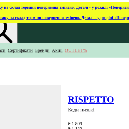
ку на склад терміни повернення змінено. Деталі - у розділі «Повернен
таку на склад терміни повернення змінено. Деталі - у розділі «Повер
аси
Сертифікати
Бренди
Акції
OUTLET%
укаєш?
RISPETTO
Кеди низькі
₴ 1 899
₴ 1 139