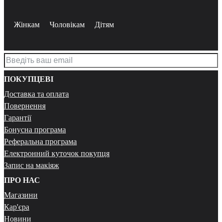
Жінкам
Чоловікам
Дітям
ПОКУПЦЕВІ
Доставка та оплата
Повернення
Гарантії
Бонусна програма
Реферальна програма
Електронний куточок покупця
Запис на макіяж
ПРО НАС
Магазини
Кар'єра
Новини