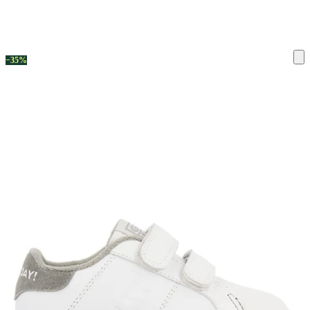
ку на склад терміни повернення змінено. Деталі - у розділі «Повернен
−35%