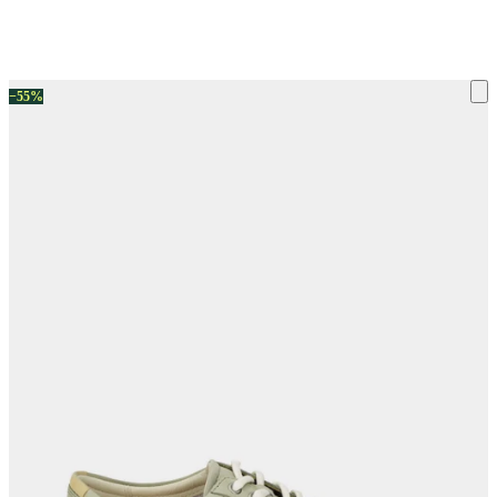
ку на склад терміни повернення змінено. Деталі - у розділі «Повернен
−55%