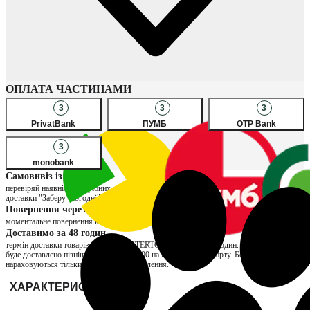
Наявність в магазинах
ОПЛАТА ЧАСТИНАМИ
3
3
3
PrivatBank
ПУМБ
OTP Bank
3
monobank
Самовивіз із магазину
перевіряй наявність потрібних товарів в улюблених магазинах, обирай спосіб
доставки "Заберу сьогодні" та сплачуй за товар вже при отриманні
Повернення через магазин
моментальне повернення коштів та можливість обміну на інший розмір
Доставимо за 48 годин
термін доставки товарів продавця INTERTOP складає до 48 годин. Якщо замовлення
буде доставлено пізніше, нарахуємо ₴200 на вашу бонусну карту. Бонуси
нараховуються тільки за отримані замовлення.
ХАРАКТЕРИСТИКИ