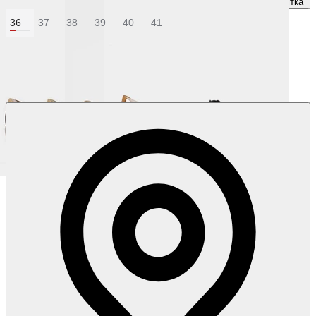
Розмірна сітка
36
37
38
39
40
41
Колір:
Хакі