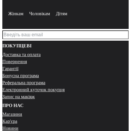
Жінкам
Чоловікам
Дітям
ПОКУПЦЕВІ
Доставка та оплата
Повернення
Гарантії
Бонусна програма
Реферальна програма
Електронний куточок покупця
Запис на макіяж
ПРО НАС
Магазини
Кар'єра
Новини