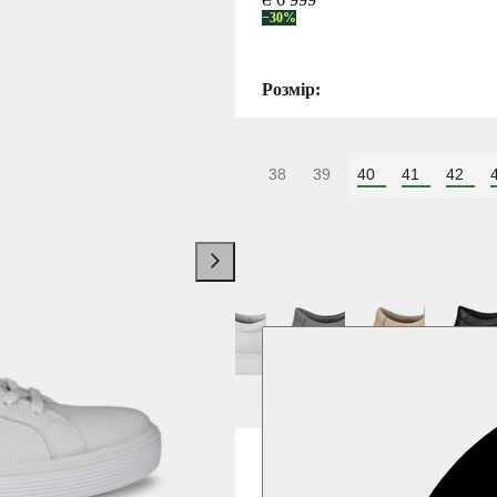
−30%
Розмір:
38
39
40
41
42
Колір:
Білий