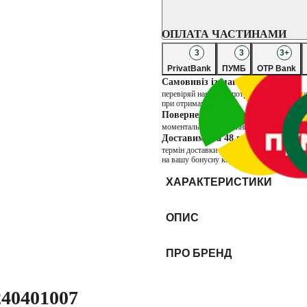
ОПЛАТА ЧАСТИНАМИ
3
3
3+
PrivatBank
ПУМБ
OTP Bank
Самовивіз із магазину
перевіряй наявність потрібних товарів в 
при отриманні
Повернення через магазин
моментальне повернення коштів та можли
Доставимо за 48 годин
термін доставки товарів продавця INTER
на вашу бонусну карту. Бонуси нараховую
ХАРАКТЕРИСТИКИ
ОПИС
ПРО БРЕНД
40401007