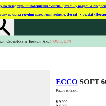
ку на склад терміни повернення змінено. Деталі - у розділі «Повернен
таку на склад терміни повернення змінено. Деталі - у розділі «Повер
аси
Сертифікати
Бренди
Акції
OUTLET%
укаєш?
ECCO
SOFT 6
Кеди низькі
₴ 9 999
₴ 6 999