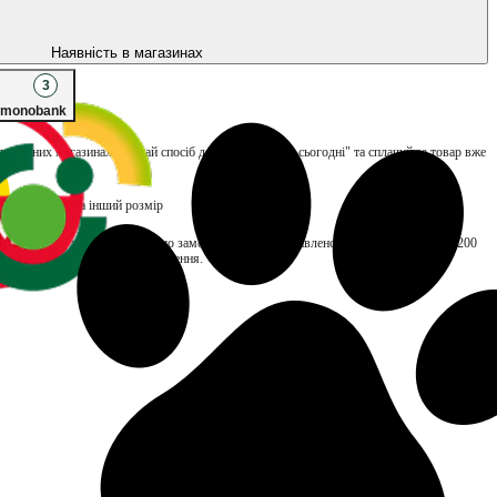
Наявність в магазинах
3
monobank
улюблених магазинах, обирай спосіб доставки "Заберу сьогодні" та сплачуй за товар вже
вість обміну на інший розмір
TOP складає до 48 годин. Якщо замовлення буде доставлено пізніше, нарахуємо ₴200
ться тільки за отримані замовлення.