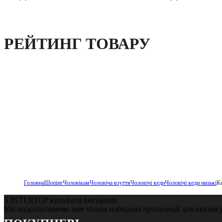
РЕЙТИНГ ТОВАРУ
Головна
Шопінг
Чоловікам
Чоловіча взуття
Чоловічі кеди
Чоловічі кеди низькі
К
З INTERTOP купувати вигідніше
Ми надсилатимемо вам тільки найкращі пропозиції для шопінг