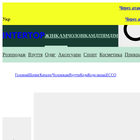
Через ата
Укр
Через а
ЖІНКАМ
ЧОЛОВІКАМ
ДІТЯМ
ДІМ
Розпродаж
Взуття
Одяг
Аксесуари
Спорт
Косметика
Прикр
Що ти ш
Головна
Шопінг
Каталог
Чоловікам
Взуття
Кеди
Кеди низькі
ECCO