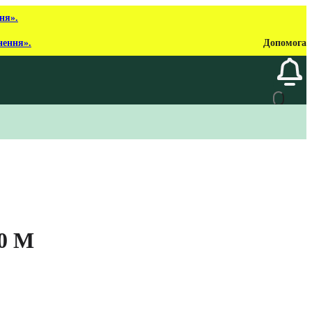
ня».
нення».
Допомога
0 M