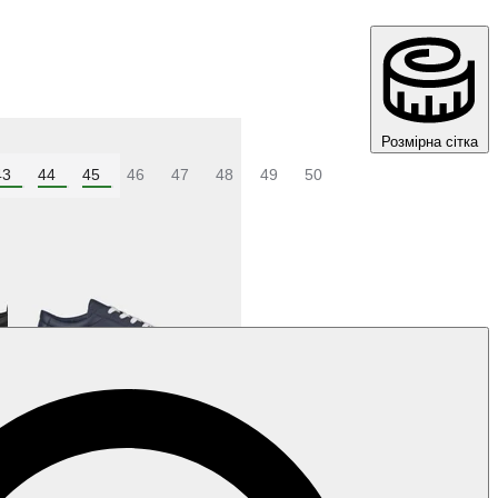
Розмірна сітка
43
44
45
46
47
48
49
50