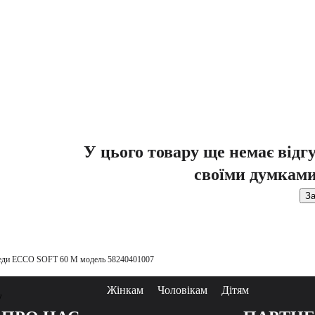
У цього товару ще немає відг
своїми думками
За
еди ECCO SOFT 60 M модель 58240401007
Жінкам
Чоловікам
Дітям
у