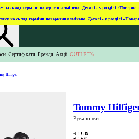
ку на склад терміни повернення змінено. Деталі - у розділі «Повернен
таку на склад терміни повернення змінено. Деталі - у розділі «Повер
аси
Сертифікати
Бренди
Акції
OUTLET%
укаєш?
my Hilfiger
Tommy Hilfige
Рукавички
₴ 4 689
₴ 2 651