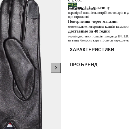
−43%
Самовивіз із магазину
Немає в наявності
перевіряй наявність потрібних товарів в 
при отриманні
Повернення через магазин
моментальне повернення коштів та можли
Доставимо за 48 годин
термін доставки товарів продавця INTER
на вашу бонусну карту. Бонуси нараховую
ХАРАКТЕРИСТИКИ
ПРО БРЕНД