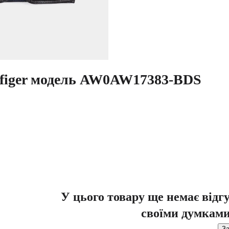
lfiger модель AW0AW17383-BDS
У цього товару ще немає відг
своїми думками
За