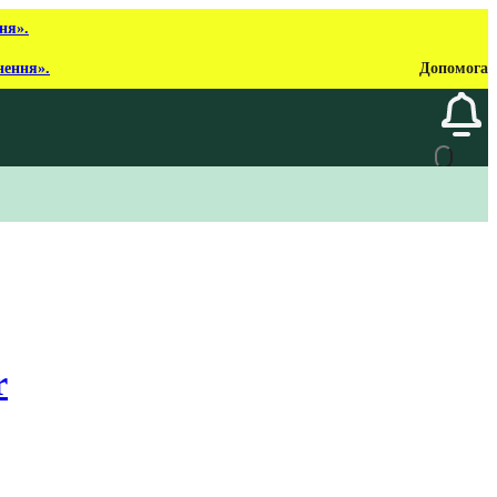
ня».
нення».
Допомога
r