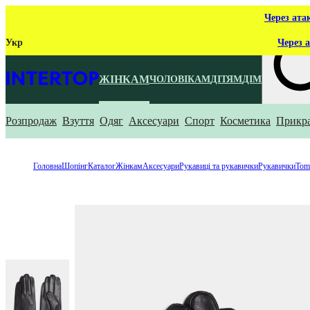
Через ата
Укр
Через а
ЖІНКАМ
ЧОЛОВІКАМ
ДІТЯМ
ДІМ
Розпродаж
Взуття
Одяг
Аксесуари
Спорт
Косметика
Прикр
Що ти ш
Головна
Шопінг
Каталог
Жінкам
Аксесуари
Рукавиці та рукавички
Рукавички
Tom